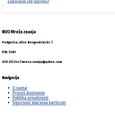
Zaboravili ste lozinku?
NVO Mreža znanja
Podgorica, ulica: Beogradska br. 7
PIB: 5281
020 232 344 | mreza.znanja@yahoo.com
Navigacija
O nama
Proces doniranja
Politika privatnosti
Sigurnost plaćanja karticom