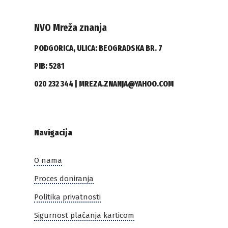
NVO Mreža znanja
PODGORICA, ULICA: BEOGRADSKA BR. 7
PIB: 5281
020 232 344 | MREZA.ZNANJA@YAHOO.COM
Navigacija
O nama
Proces doniranja
Politika privatnosti
Sigurnost plaćanja karticom